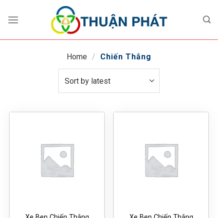
Skip
to
content
Home
/
Chiến Thắng
Xe Ben Chiến Thắng
Xe Ben Chiến Thắng